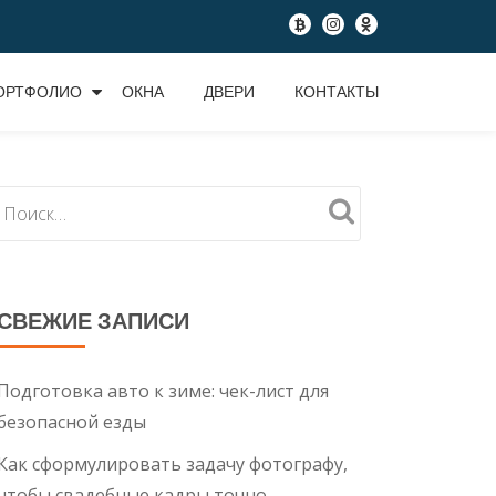
fa-
fa-
fa-
btc
instagram
odnoklassniki
ОРТФОЛИО
ОКНА
ДВЕРИ
КОНТАКТЫ
СВЕЖИЕ ЗАПИСИ
Подготовка авто к зиме: чек-лист для
безопасной езды
Как сформулировать задачу фотографу,
чтобы свадебные кадры точно