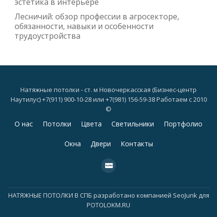
эстетика в интерьере
Лесничий: обзор профессии в агросекторе,
обязанности, навыки и особенности
трудоустройства
Натяжные потолки - ст. м Новочеркасская (Бизнес-центр
Наутилус) +7(911) 900-10-28 или +7(981) 156-59-38 Работаем с 2010
©
Дополнительное
О нас
Потолки
Цвета
Светильники
Портфолио
меню
Окна
Двери
Контакты
fa-
cc-
paypal
НАТЯЖНЫЕ ПОТОЛКИ В СПБ
разработано компанией
SeoJunk для
POTOLOKM.RU