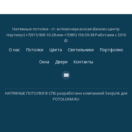
Натяжные потолки - ст. м Новочеркасская (Бизнес-центр
Наутилус) +7(911) 900-10-28 или +7(981) 156-59-38 Работаем с 2010
©
Дополнительное
О нас
Потолки
Цвета
Светильники
Портфолио
меню
Окна
Двери
Контакты
fa-
cc-
paypal
НАТЯЖНЫЕ ПОТОЛКИ В СПБ
разработано компанией
SeoJunk для
POTOLOKM.RU