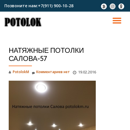
Позвоните нам:
+7(911) 900-10-28
fa-
fa-
fa-
btc
instagram
odnokl
Перейти
к
ПО
содержимому
СК
НАТЯЖНЫЕ ПОТОЛКИ
Н
САЛОВА-57
PotolokM
Комментариев нет
19.02.2016