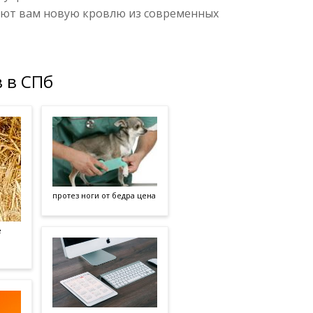
уют вам новую кровлю из современных
 в СПб
протез ноги от бедра цена
е