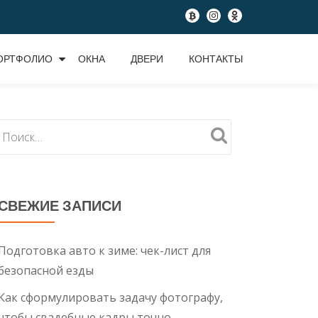
fa-
fa-
fa-
btc
instagram
odnoklassniki
ОРТФОЛИО
ОКНА
ДВЕРИ
КОНТАКТЫ
СВЕЖИЕ ЗАПИСИ
Подготовка авто к зиме: чек-лист для
безопасной езды
Как сформулировать задачу фотографу,
чтобы свадебные кадры точно