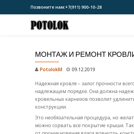
Позвоните нам:
+7(911) 900-10-28
Перейти
к
содержимому
МОНТАЖ И РЕМОНТ КРОВЛ
PotolokM
09.12.2019
Надежная кровля – залог прочности всег
надлежащем порядке. Она должна надежн
кровельных карнизов позволит удлинит
конструкции.
Это необязательная процедура, но жела
можно сорвать все покрытие крыши. Та
от проникновения влаги вовнутрь конст