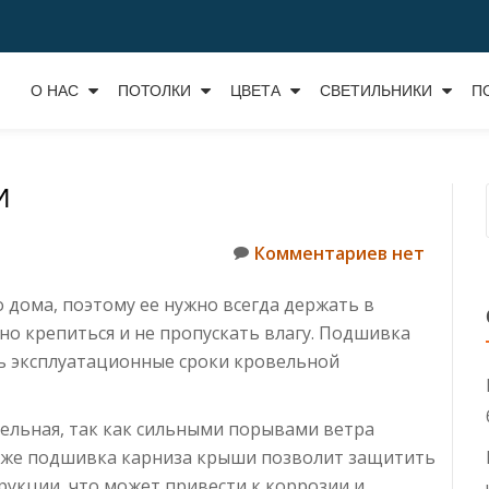
О НАС
ПОТОЛКИ
ЦВЕТА
СВЕТИЛЬНИКИ
П
И
Комментариев нет
о дома, поэтому ее нужно всегда держать в
о крепиться и не пропускать влагу. Подшивка
ь эксплуатационные сроки кровельной
тельная, так как сильными порывами ветра
кже подшивка карниза крыши позволит защитить
рукции, что может привести к коррозии и