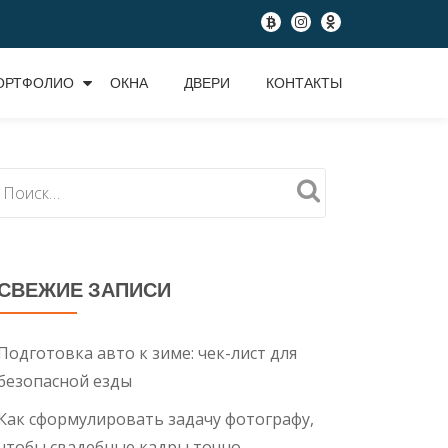
fa-
fa-
fa-
btc
instagram
odnoklassniki
ОРТФОЛИО
ОКНА
ДВЕРИ
КОНТАКТЫ
СВЕЖИЕ ЗАПИСИ
Подготовка авто к зиме: чек-лист для
безопасной езды
Как сформулировать задачу фотографу,
чтобы свадебные кадры точно