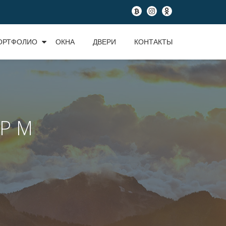
fa-
fa-
fa-
btc
instagram
odnoklassniki
ОРТФОЛИО
ОКНА
ДВЕРИ
КОНТАКТЫ
Р М