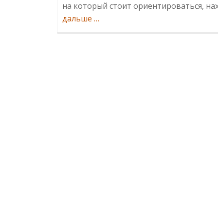
на который стоит ориентироваться, нах
ИнформацияКак
дальше
…
выбрать
кредит
правильно?