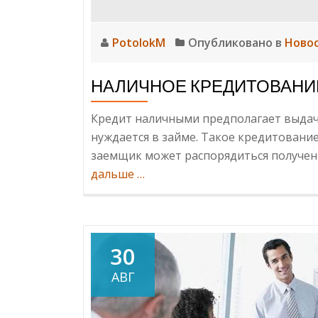
PotolokM
Опубликовано в
Ново
НАЛИЧНОЕ КРЕДИТОВАНИЕ
Кредит наличными предполагает выдач
нуждается в займе. Такое кредитовани
заемщик может распорядиться получен
ИнформацияНаличное
дальше
…
кредитование
в
банке
30
АВГ