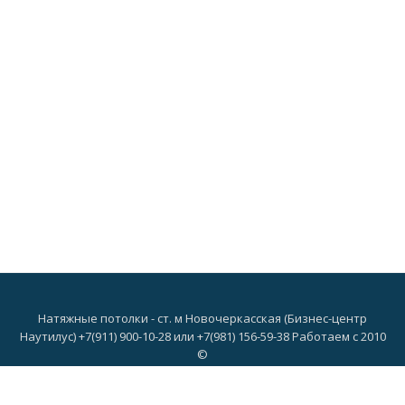
Натяжные потолки - ст. м Новочеркасская (Бизнес-центр
Наутилус) +7(911) 900-10-28 или +7(981) 156-59-38 Работаем с 2010
©
Дополнительное
О нас
Потолки
Цвета
Светильники
Портфолио