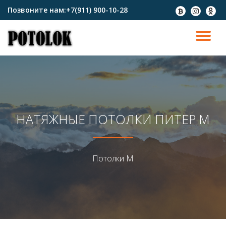
Позвоните нам:
+7(911) 900-10-28
fa-
fa-
fa-
btc
instagram
odnokl
Перейти
к
ПО
содержимому
СК
Н
НАТЯЖНЫЕ ПОТОЛКИ ПИТЕР М
Потолки М