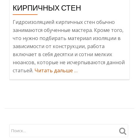
КИРПИЧНЫХ СТЕН
Гидроизоляцией кирпичных стен обычно
занимаются обученные мастера. Кроме того,
что нужно подбирать материал изоляции в
зависимости от конструкции, работа
включает в себя десятки и сотни мелких
нюансов, которые не исчерпываются данной
ИнформацияГлавные
статьей.
Читать дальше
…
виды
и
нюансы
гидроизоляции
кирпичных
стен