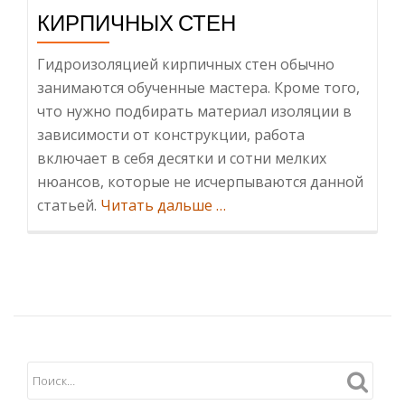
КИРПИЧНЫХ СТЕН
Гидроизоляцией кирпичных стен обычно
занимаются обученные мастера. Кроме того,
что нужно подбирать материал изоляции в
зависимости от конструкции, работа
включает в себя десятки и сотни мелких
нюансов, которые не исчерпываются данной
ИнформацияГлавные
статьей.
Читать дальше
…
виды
и
нюансы
гидроизоляции
кирпичных
стен