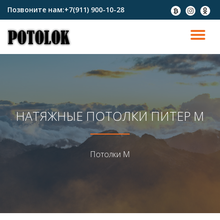
Позвоните нам:
+7(911) 900-10-28
fa-
fa-
fa-
btc
instagram
odnokl
Перейти
к
ПО
содержимому
СК
Н
НАТЯЖНЫЕ ПОТОЛКИ ПИТЕР М
Потолки М