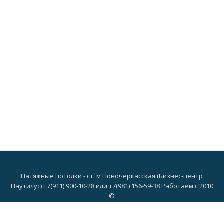
Натяжные потолки - ст. м Новочеркасская (Бизнес-центр
Наутилус) +7(911) 900-10-28 или +7(981) 156-59-38 Работаем с 2010
©
Дополнительное
О нас
Потолки
Цвета
Светильники
Портфолио