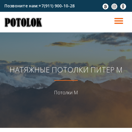
Позвоните нам:
+7(911) 900-10-28
fa-
fa-
fa-
btc
instagram
odnokl
Перейти
к
ПО
содержимому
СК
Н
НАТЯЖНЫЕ ПОТОЛКИ ПИТЕР М
Потолки М