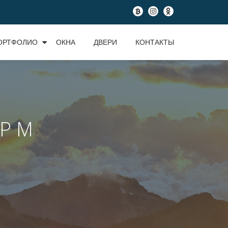
fa-
fa-
fa-
btc
instagram
odnoklassniki
ОРТФОЛИО
ОКНА
ДВЕРИ
КОНТАКТЫ
Р М