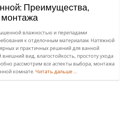
анной: Преимущества,
 монтажа
вышенной влажностью и перепадами
требования к отделочным материалам. Натяжной
лярных и практичных решений для ванной
й внешний вид, влагостойкость, простоту ухода
дробно рассмотрим все аспекты выбора, монтажа
ИнформацияНатяжной
анной комнате.
Читать дальше
…
потолок
в
ванной:
Преимущества,
особенности
выбора
и
монтажа