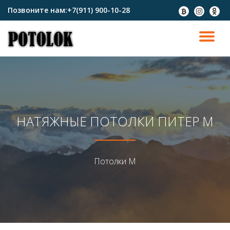
Позвоните нам:
+7(911) 900-10-28
fa-
fa-
fa-
btc
instagram
odnokl
Перейти
к
ПО
содержимому
СК
Н
НАТЯЖНЫЕ ПОТОЛКИ ПИТЕР М
Потолки М