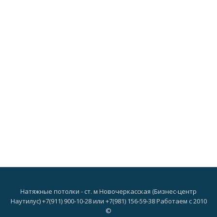
Натяжные потолки - ст. м Новочеркасская (Бизнес-центр
Наутилус) +7(911) 900-10-28 или +7(981) 156-59-38 Работаем с 2010
©