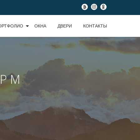
fa-
fa-
fa-
btc
instagram
odnoklassniki
ОРТФОЛИО
ОКНА
ДВЕРИ
КОНТАКТЫ
Р М