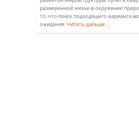
размеренной жизни в окружении природ
то, что поиск подходящего варианта м
Информация
ожидания.
Читать дальше
…
в
Мамайке:
идеальное
сочетание
тишины,
зелени
и
морской
близости
в
Сочи