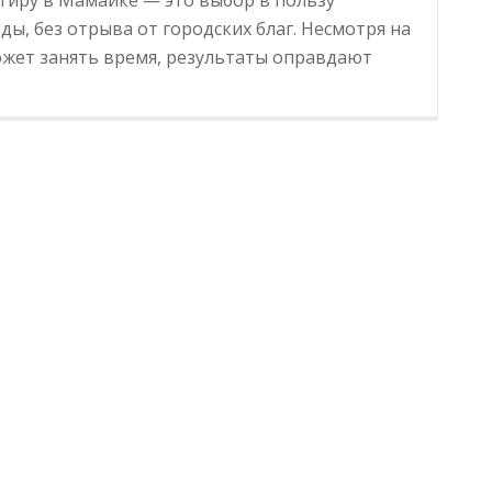
ы, без отрыва от городских благ. Несмотря на
ожет занять время, результаты оправдают
Квартиры