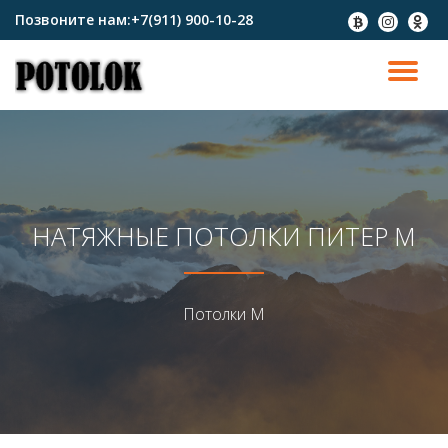
Позвоните нам:
+7(911) 900-10-28
fa-
fa-
fa-
btc
instagram
odnokl
Перейти
к
ПО
содержимому
СК
Н
НАТЯЖНЫЕ ПОТОЛКИ ПИТЕР М
Потолки М