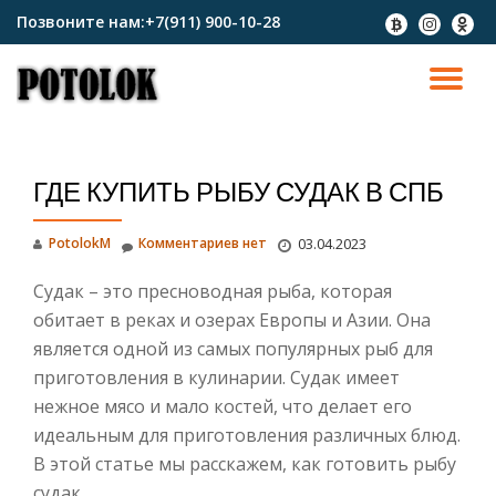
Позвоните нам:
+7(911) 900-10-28
fa-
fa-
fa-
btc
instagram
odnokl
Перейти
к
ПО
содержимому
СК
ГДЕ КУПИТЬ РЫБУ СУДАК В СПБ
Н
PotolokM
Комментариев нет
03.04.2023
Судак – это пресноводная рыба, которая
обитает в реках и озерах Европы и Азии. Она
является одной из самых популярных рыб для
приготовления в кулинарии. Судак имеет
нежное мясо и мало костей, что делает его
идеальным для приготовления различных блюд.
В этой статье мы расскажем, как готовить рыбу
судак.