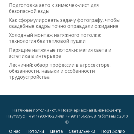
Подготовка авто к зиме: чек-лист для
безопасной езды
Как сформулировать задачу фотографу, чтобы
свадебные кадры точно оправдали ожидания
Холодный монтаж натяжного потолка:
технология без тепловой пушки
Парящие натяжные потолки: магия света и
эстетика в интерьере
Лесничий: обзор профессии в агросекторе,
обязанности, навыки и особенности
трудоустройства
Натяжные потолки - ст. м Новочеркасская (Бизнес-центр
Наутилус) +7(911) 900-10-28 или +7(981) 156-59-38 Работаем с 2010
©
Дополнительное
О нас
Потолки
Цвета
Светильники
Портфолио