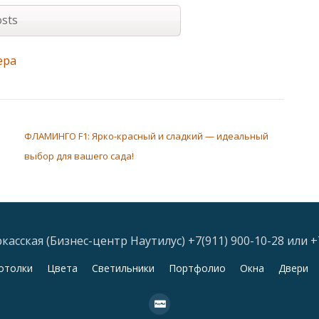
sts
ера
ФЛАМИНГО F1: Ярко-красный и сладкий — идеальный
выбор для вашего сада!
асская (Бизнес-центр Наутилус) +7(911) 900-10-28 или +
отолки
Цвета
Светильники
Портфолио
Окна
Двери
fa-