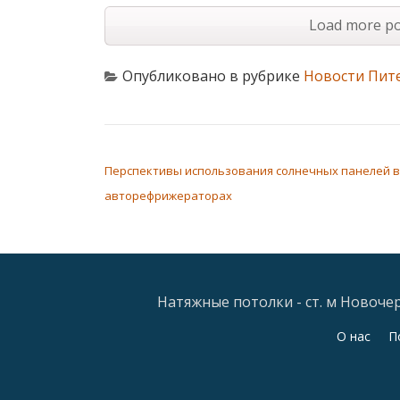
Load more po
Опубликовано в рубрике
Новости Пит
НАВИГАЦИЯ ПО ЗАПИСЯМ
Перспективы использования солнечных панелей в
авторефрижераторах
Натяжные потолки - ст. м Новочерк
Дополнительное
О нас
П
меню