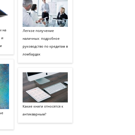
и на
Легкое получение
 и
наличных: подробное
и
руководство по кредитам в
ломбардах
Какие книги относятся к
ые
антикварным?