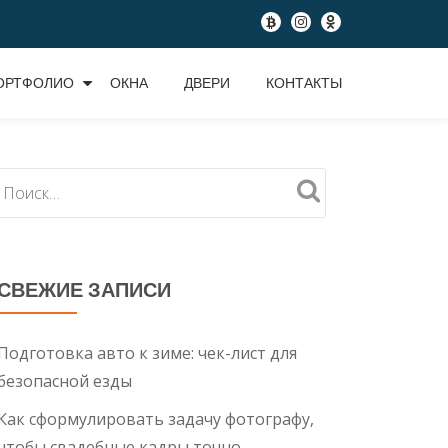
fa-
fa-
fa-
btc
instagram
odnoklassniki
ОРТФОЛИО
ОКНА
ДВЕРИ
КОНТАКТЫ
СВЕЖИЕ ЗАПИСИ
Подготовка авто к зиме: чек-лист для
безопасной езды
Как сформулировать задачу фотографу,
чтобы свадебные кадры точно