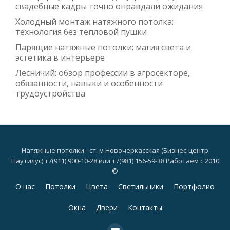
свадебные кадры точно оправдали ожидания
Холодный монтаж натяжного потолка:
технология без тепловой пушки
Парящие натяжные потолки: магия света и
эстетика в интерьере
Лесничий: обзор профессии в агросекторе,
обязанности, навыки и особенности
трудоустройства
Натяжные потолки - ст. м Новочеркасская (Бизнес-центр
Наутилус) +7(911) 900-10-28 или +7(981) 156-59-38 Работаем с 2010
©
Дополнительное
О нас
Потолки
Цвета
Светильники
Портфолио
меню
Окна
Двери
Контакты
fa-