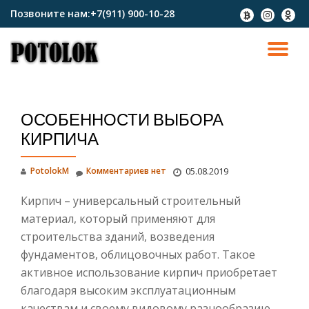
Позвоните нам:
+7(911) 900-10-28
fa-
fa-
fa-
btc
instagram
odnokl
Перейти
к
ПО
содержимому
СК
ОСОБЕННОСТИ ВЫБОРА
Н
КИРПИЧА
PotolokM
Комментариев нет
05.08.2019
Кирпич – универсальный строительный
материал, который применяют для
строительства зданий, возведения
фундаментов, облицовочных работ. Такое
активное использование кирпич приобретает
благодаря высоким эксплуатационным
качествам и своему видовому разнообразию.