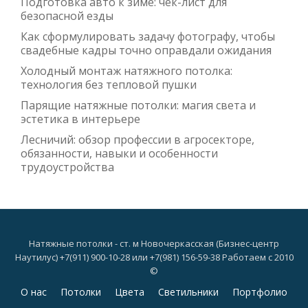
Подготовка авто к зиме: чек-лист для
безопасной езды
Как сформулировать задачу фотографу, чтобы
свадебные кадры точно оправдали ожидания
Холодный монтаж натяжного потолка:
технология без тепловой пушки
Парящие натяжные потолки: магия света и
эстетика в интерьере
Лесничий: обзор профессии в агросекторе,
обязанности, навыки и особенности
трудоустройства
Натяжные потолки - ст. м Новочеркасская (Бизнес-центр
Наутилус) +7(911) 900-10-28 или +7(981) 156-59-38 Работаем с 2010
©
Дополнительное
О нас
Потолки
Цвета
Светильники
Портфолио