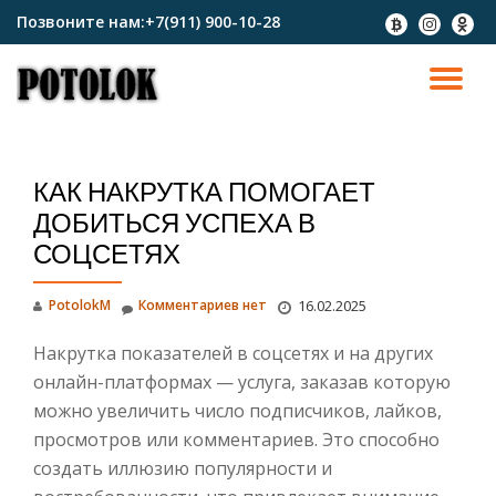
Позвоните нам:
+7(911) 900-10-28
fa-
fa-
fa-
btc
instagram
odnokl
Перейти
к
ПО
содержимому
СК
КАК НАКРУТКА ПОМОГАЕТ
Н
ДОБИТЬСЯ УСПЕХА В
СОЦСЕТЯХ
PotolokM
Комментариев нет
16.02.2025
Накрутка показателей в соцсетях и на других
онлайн-платформах — услуга, заказав которую
можно увеличить число подписчиков, лайков,
просмотров или комментариев. Это способно
создать иллюзию популярности и