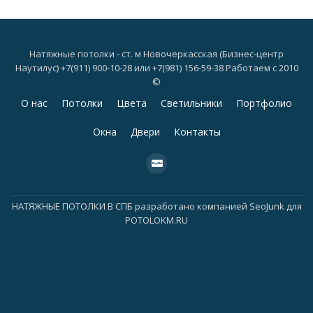
Натяжные потолки - ст. м Новочеркасская (Бизнес-центр
Наутилус) +7(911) 900-10-28 или +7(981) 156-59-38 Работаем с 2010
©
Дополнительное
О нас
Потолки
Цвета
Светильники
Портфолио
меню
Окна
Двери
Контакты
fa-
cc-
paypal
НАТЯЖНЫЕ ПОТОЛКИ В СПБ
разработано компанией
SeoJunk для
POTOLOKM.RU