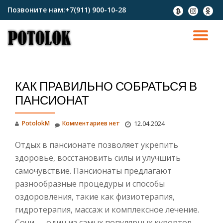
Позвоните нам:
+7(911) 900-10-28
fa-
fa-
fa-
btc
instagram
odnokl
Перейти
к
ПО
содержимому
СК
КАК ПРАВИЛЬНО СОБРАТЬСЯ В
Н
ПАНСИОНАТ
PotolokM
Комментариев нет
12.04.2024
Отдых в пансионате позволяет укрепить
здоровье, восстановить силы и улучшить
самочувствие. Пансионаты предлагают
разнообразные процедуры и способы
оздоровления, такие как физиотерапия,
гидротерапия, массаж и комплексное лечение.
Сочи — один из самых популярных курортов