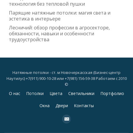
технология без тепловой пушки
Парящие натяжные потолки: магия света и
эстетика в интерьере
Лесничий: обзор профессии в агросекторе,
обязанности, навыки и особенности
трудоустройства
Натяжные потолки - ст. м Новочеркасская (Бизнес-центр
Наутилус) +7(911) 900-10-28 или +7(981) 156-59-38 Работаем с 2010
©
Дополнительное
О нас
Потолки
Цвета
Светильники
Портфолио
меню
Окна
Двери
Контакты
fa-
cc-
paypal