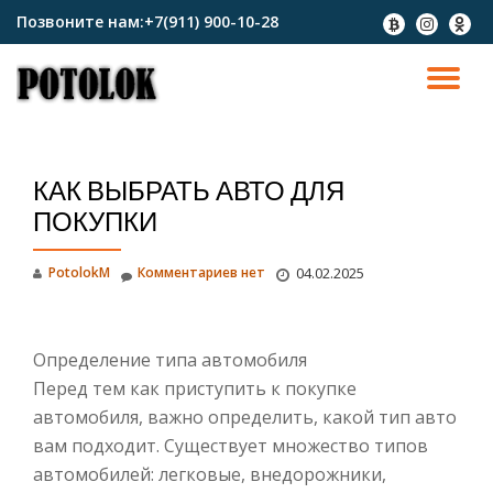
Позвоните нам:
+7(911) 900-10-28
fa-
fa-
fa-
btc
instagram
odnokl
Перейти
к
ПО
содержимому
СК
КАК ВЫБРАТЬ АВТО ДЛЯ
Н
ПОКУПКИ
PotolokM
Комментариев нет
04.02.2025
Определение типа автомобиля
Перед тем как приступить к покупке
автомобиля, важно определить, какой тип авто
вам подходит. Существует множество типов
автомобилей: легковые, внедорожники,