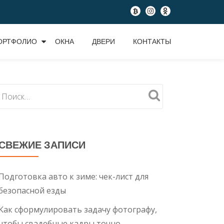
fa-
fa-
fa-
btc
instagram
odnoklassniki
ОРТФОЛИО
ОКНА
ДВЕРИ
КОНТАКТЫ
СВЕЖИЕ ЗАПИСИ
Подготовка авто к зиме: чек-лист для
безопасной езды
Как сформулировать задачу фотографу,
чтобы свадебные кадры точно