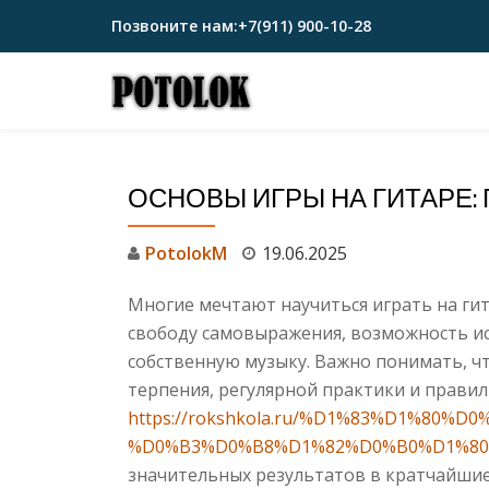
Позвоните нам:
+7(911) 900-10-28
Перейти
к
содержимому
ОСНОВЫ ИГРЫ НА ГИТАРЕ:
PotolokM
19.06.2025
Многие мечтают научиться играть на гит
свободу самовыражения, возможность и
собственную музыку. Важно понимать, ч
терпения, регулярной практики и прави
https://rokshkola.ru/%D1%83%D1%80%
%D0%B3%D0%B8%D1%82%D0%B0%D1%80
значительных результатов в кратчайшие