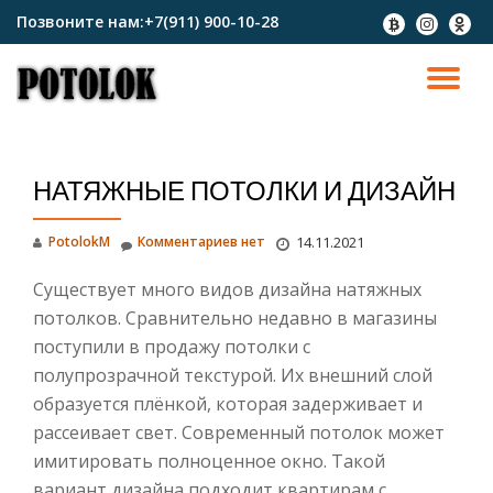
Позвоните нам:
+7(911) 900-10-28
fa-
fa-
fa-
btc
instagram
odnokl
Перейти
к
ПО
содержимому
СК
НАТЯЖНЫЕ ПОТОЛКИ И ДИЗАЙН
Н
PotolokM
Комментариев нет
14.11.2021
Существует много видов дизайна натяжных
потолков. Сравнительно недавно в магазины
поступили в продажу потолки с
полупрозрачной текстурой. Их внешний слой
образуется плёнкой, которая задерживает и
рассеивает свет. Современный потолок может
имитировать полноценное окно. Такой
вариант дизайна подходит квартирам с