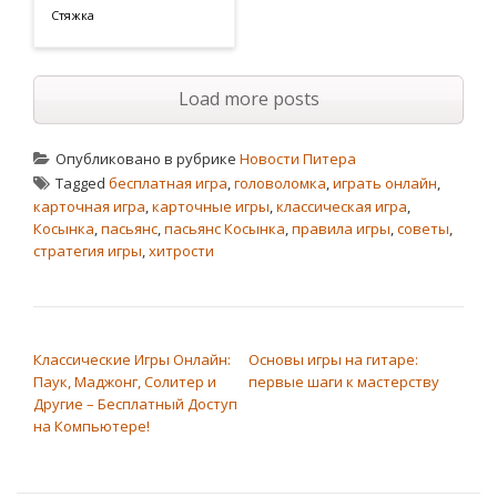
Стяжка
Load more posts
Опубликовано в рубрике
Новости Питера
Tagged
бесплатная игра
,
головоломка
,
играть онлайн
,
карточная игра
,
карточные игры
,
классическая игра
,
Косынка
,
пасьянс
,
пасьянс Косынка
,
правила игры
,
советы
,
стратегия игры
,
хитрости
НАВИГАЦИЯ ПО ЗАПИСЯМ
Классические Игры Онлайн:
Основы игры на гитаре:
Паук, Маджонг, Солитер и
первые шаги к мастерству
Другие – Бесплатный Доступ
на Компьютере!