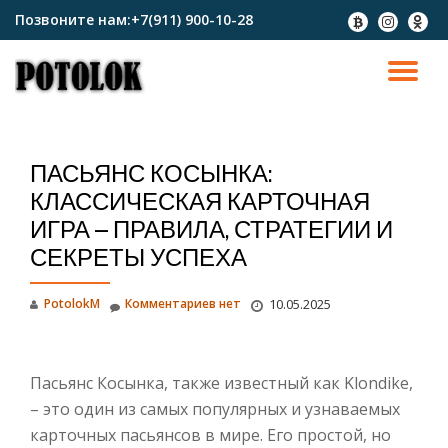
Позвоните нам:
+7(911) 900-10-28
fa-
fa-
fa-
btc
instagram
odnokl
Перейти
к
ПО
содержимому
СК
ПАСЬЯНС КОСЫНКА:
Н
КЛАССИЧЕСКАЯ КАРТОЧНАЯ
ИГРА – ПРАВИЛА, СТРАТЕГИИ И
СЕКРЕТЫ УСПЕХА
PotolokM
Комментариев нет
10.05.2025
Пасьянс Косынка, также известный как Klondike,
– это один из самых популярных и узнаваемых
карточных пасьянсов в мире. Его простой, но