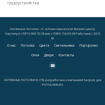
трудоустройства
Натяжные потолки - ст. м Новочеркасская (Бизнес-центр
Наутилус) +7(911) 900-10-28 или +7(981) 156-59-38 Работаем с 2010
©
Дополнительное
О нас
Потолки
Цвета
Светильники
Портфолио
меню
Окна
Двери
Контакты
fa-
cc-
paypal
НАТЯЖНЫЕ ПОТОЛКИ В СПБ
разработано компанией
SeoJunk для
POTOLOKM.RU