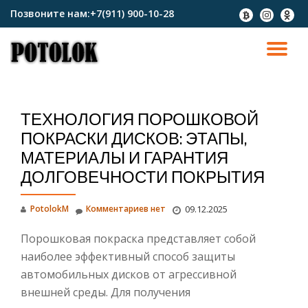
Позвоните нам:
+7(911) 900-10-28
fa-
fa-
fa-
btc
instagram
odnokl
Перейти
к
ПО
содержимому
СК
ТЕХНОЛОГИЯ ПОРОШКОВОЙ
Н
ПОКРАСКИ ДИСКОВ: ЭТАПЫ,
МАТЕРИАЛЫ И ГАРАНТИЯ
ДОЛГОВЕЧНОСТИ ПОКРЫТИЯ
PotolokM
Комментариев нет
09.12.2025
Порошковая покраска представляет собой
наиболее эффективный способ защиты
автомобильных дисков от агрессивной
внешней среды.
Для получения