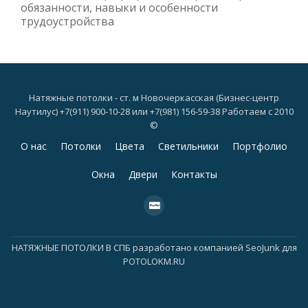
обязанности, навыки и особенности
трудоустройства
Натяжные потолки - ст. м Новочеркасская (Бизнес-центр
Наутилус) +7(911) 900-10-28 или +7(981) 156-59-38 Работаем с 2010
©
Дополнительное
О нас
Потолки
Цвета
Светильники
Портфолио
меню
Окна
Двери
Контакты
fa-
cc-
paypal
НАТЯЖНЫЕ ПОТОЛКИ В СПБ
разработано компанией
SeoJunk для
POTOLOKM.RU