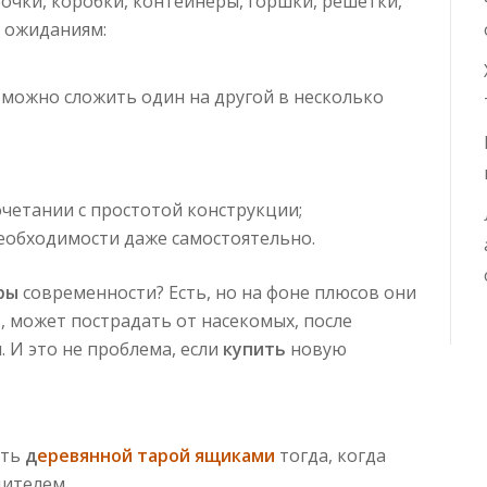
бочки, коробки, контейнеры, горшки, решетки,
 ожиданиям:
 можно сложить один на другой в несколько
сочетании с простотой конструкции;
обходимости даже самостоятельно.
ры
современности? Есть, но на фоне плюсов они
 может пострадать от насекомых, после
 И это не проблема, если
купить
новую
сть
д
еревянной тарой ящиками
тогда, когда
дителем.