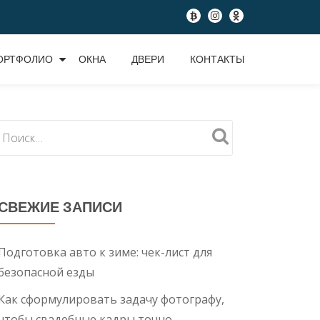
fa-
fa-
fa-
btc
instagram
odnoklassniki
ОРТФОЛИО
ОКНА
ДВЕРИ
КОНТАКТЫ
СВЕЖИЕ ЗАПИСИ
Подготовка авто к зиме: чек-лист для
безопасной езды
Как сформулировать задачу фотографу,
чтобы свадебные кадры точно