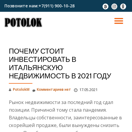
Позвоните нам:
+7(911) 900-10-28
fa-
fa-
fa-
btc
instagram
odnokl
Перейти
к
ПО
содержимому
СК
ПОЧЕМУ СТОИТ
Н
ИНВЕСТИРОВАТЬ В
ИТАЛЬЯНСКУЮ
НЕДВИЖИМОСТЬ В 2021 ГОДУ
PotolokM
Комментариев нет
17.05.2021
Рынок недвижимости за последний год сдал
позиции. Причиной тому стала пандемия.
Владельцы собственности, заинтересованные в
скорейшей продаже, были вынуждены снизить