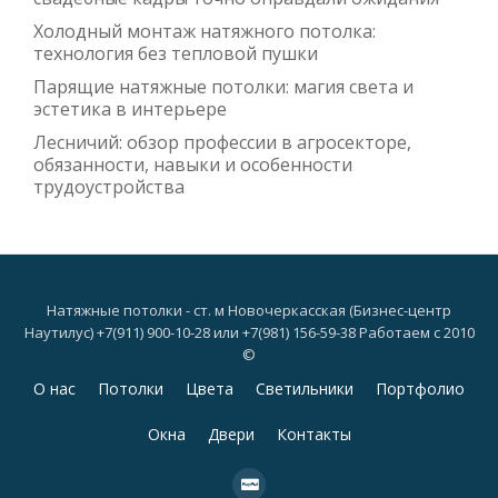
Холодный монтаж натяжного потолка:
технология без тепловой пушки
Парящие натяжные потолки: магия света и
эстетика в интерьере
Лесничий: обзор профессии в агросекторе,
обязанности, навыки и особенности
трудоустройства
Натяжные потолки - ст. м Новочеркасская (Бизнес-центр
Наутилус) +7(911) 900-10-28 или +7(981) 156-59-38 Работаем с 2010
©
Дополнительное
О нас
Потолки
Цвета
Светильники
Портфолио
меню
Окна
Двери
Контакты
fa-