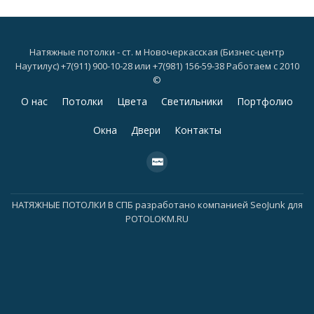
Натяжные потолки - ст. м Новочеркасская (Бизнес-центр
Наутилус) +7(911) 900-10-28 или +7(981) 156-59-38 Работаем с 2010
©
Дополнительное
О нас
Потолки
Цвета
Светильники
Портфолио
меню
Окна
Двери
Контакты
fa-
cc-
paypal
НАТЯЖНЫЕ ПОТОЛКИ В СПБ
разработано компанией
SeoJunk для
POTOLOKM.RU