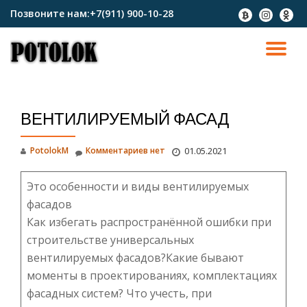
Позвоните нам:
+7(911) 900-10-28
fa-
fa-
fa-
btc
instagram
odnokl
Перейти
к
ПО
содержимому
СК
ВЕНТИЛИРУЕМЫЙ ФАСАД
Н
PotolokM
Комментариев нет
01.05.2021
Это особенности и виды вентилируемых
фасадов
Как избегать распространённой ошибки при
строительстве универсальных
вентилируемых фасадов?Какие бывают
моменты в проектированиях, комплектациях
фасадных систем? Что учесть, при