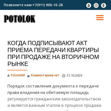
Позвоните нам:
+7(911) 900-10-28
fa-
fa-
fa-
btc
instagram
odnokl
Перейти
к
ПО
содержимому
СК
КОГДА ПОДПИСЫВАЮТ АКТ
Н
ПРИЕМА ПЕРЕДАЧИ КВАРТИРЫ
ПРИ ПРОДАЖЕ НА ВТОРИЧНОМ
РЫНКЕ
PotolokM
Комментариев нет
31.10.2024
Порядок составления документа о передаче
права владения на обитаемую площадь
регулируется гражданским законодательством
и является важным этапом в процессе продажи