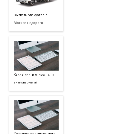
Вызвать эвакуатор в
Москве недорого
Какие книги относятся к
антикварным?
Создание оригинального