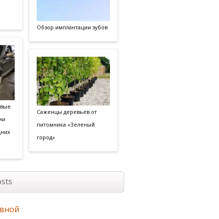
Обзор имплантации зубов
овые
Саженцы деревьев от
ии
питомника «Зеленый
дних
город»
sts
авной