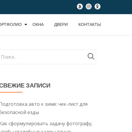
fa-
fa-
fa-
btc
instagram
odnoklassniki
ОРТФОЛИО
ОКНА
ДВЕРИ
КОНТАКТЫ
СВЕЖИЕ ЗАПИСИ
Подготовка авто к зиме: чек-лист для
безопасной езды
Как сформулировать задачу фотографу,
чтобы свадебные кадры точно