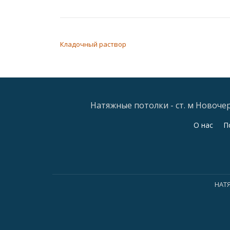
НАВИГАЦИЯ ПО ЗАПИСЯМ
Кладочный раствор
Натяжные потолки - ст. м Новочерк
Дополнительное
О нас
П
меню
НАТ