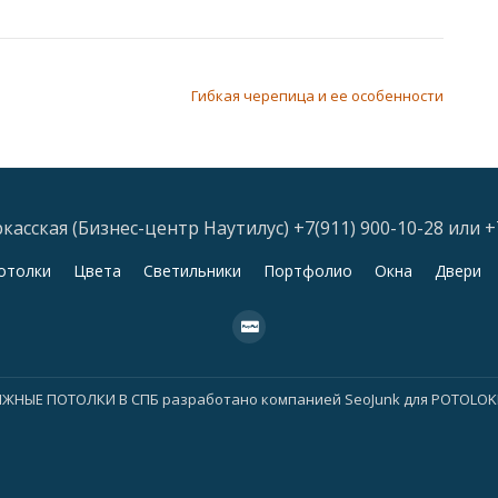
Гибкая черепица и ее особенности
асская (Бизнес-центр Наутилус) +7(911) 900-10-28 или +
отолки
Цвета
Светильники
Портфолио
Окна
Двери
fa-
cc-
paypal
ЯЖНЫЕ ПОТОЛКИ В СПБ
разработано компанией
SeoJunk для POTOLO