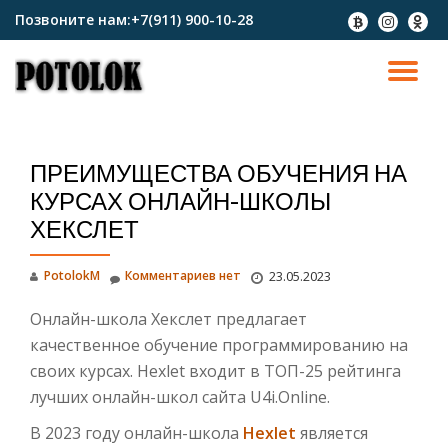
Позвоните нам:
+7(911) 900-10-28
fa-
fa-
fa-
btc
instagram
odnokl
Перейти
к
ПО
содержимому
СК
ПРЕИМУЩЕСТВА ОБУЧЕНИЯ НА
Н
КУРСАХ ОНЛАЙН-ШКОЛЫ
ХЕКСЛЕТ
PotolokM
Комментариев нет
23.05.2023
Онлайн-школа Хекслет предлагает
качественное обучение программированию на
своих курсах. Hexlet входит в ТОП-25 рейтинга
лучших онлайн-школ сайта U4i.Online.
В 2023 году онлайн-школа
Hexlet
является