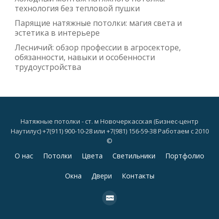
технология без тепловой пушки
Парящие натяжные потолки: магия света и
эстетика в интерьере
Лесничий: обзор профессии в агросекторе,
обязанности, навыки и особенности
трудоустройства
Натяжные потолки - ст. м Новочеркасская (Бизнес-центр
Наутилус) +7(911) 900-10-28 или +7(981) 156-59-38 Работаем с 2010
©
Дополнительное
О нас
Потолки
Цвета
Светильники
Портфолио
меню
Окна
Двери
Контакты
fa-
cc-
paypal