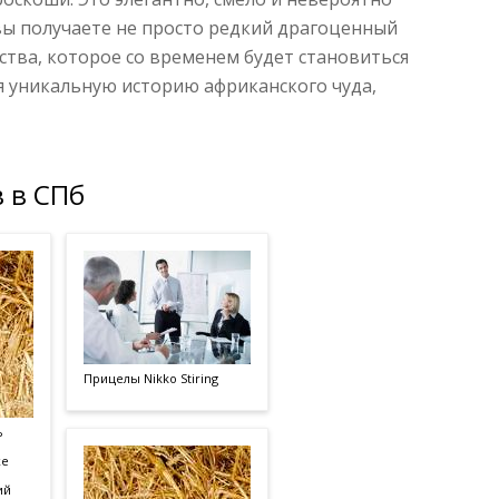
вы получаете не просто редкий драгоценный
ства, которое со временем будет становиться
я уникальную историю африканского чуда,
 в СПб
Прицелы Nikko Stiring
ь
ке
ий