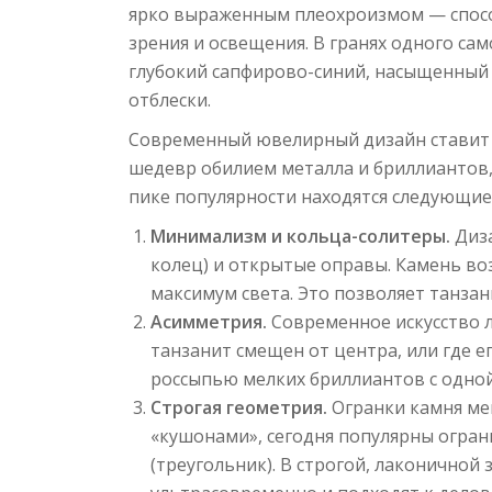
ярко выраженным плеохроизмом — спосо
зрения и освещения. В гранях одного с
глубокий сапфирово-синий, насыщенный
отблески.
Современный ювелирный дизайн ставит 
шедевр обилием металла и бриллиантов, 
пике популярности находятся следующие
Минимализм и кольца-солитеры.
Диза
колец) и открытые оправы. Камень во
максимум света. Это позволяет танза
Асимметрия.
Современное искусство л
танзанит смещен от центра, или где 
россыпью мелких бриллиантов с одной
Строгая геометрия.
Огранки камня мен
«кушонами», сегодня популярны огранк
(треугольник). В строгой, лаконичной