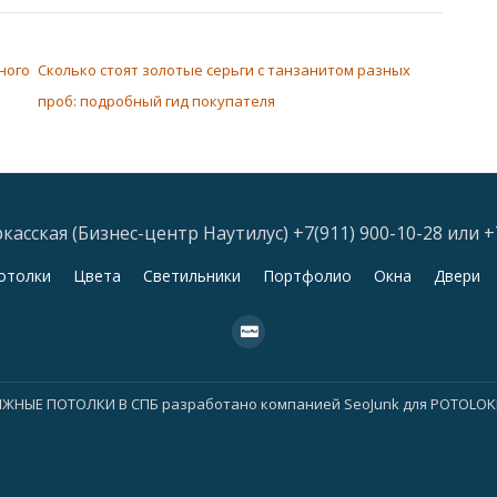
ного
Сколько стоят золотые серьги с танзанитом разных
проб: подробный гид покупателя
асская (Бизнес-центр Наутилус) +7(911) 900-10-28 или +
отолки
Цвета
Светильники
Портфолио
Окна
Двери
fa-
cc-
paypal
ЯЖНЫЕ ПОТОЛКИ В СПБ
разработано компанией
SeoJunk для POTOLO