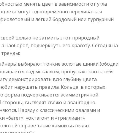
бностью менять цвет в зависимости от угла
амоцвета могут одновременно переливаться
 фиолетовый и легкий бордовый или пурпурный
своей целью не затмить этот природный
а наоборот, подчеркнуть его красоту. Сегодня на
 тренды:
йнеры выбирают тонкие золотые шинки (ободки
звышается над металлом, пропуская сквозь себя
ниту демонстрировать всю глубину цвета.
юбит нарушать правила. Кольца, в которых
его форма подчеркивается асимметричной
 стороны, выглядят свежо и авангардно.
яются. Наряду с классическими овалами и
и «багет», «октагон» и «триллиант»
 золотой оправе такие камни выглядят