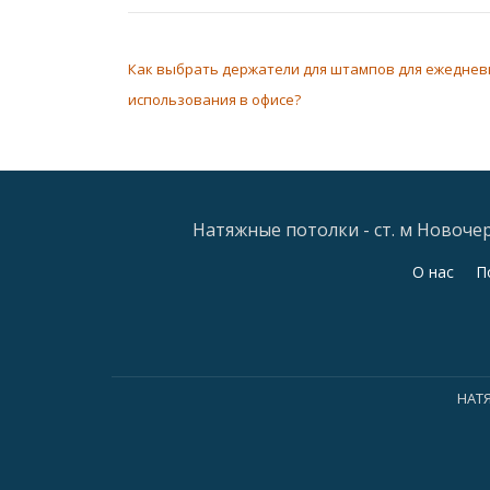
НАВИГАЦИЯ ПО ЗАПИСЯМ
Как выбрать держатели для штампов для ежеднев
использования в офисе?
Натяжные потолки - ст. м Новочерк
Дополнительное
О нас
П
меню
НАТ