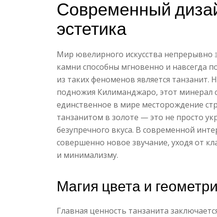
Современный дизай
эстетика
Мир ювелирного искусства непрерывно 
камни способны мгновенно и навсегда п
из таких феноменов является танзанит. 
подножия Килиманджаро, этот минерал с
единственное в мире месторождение стр
танзанитом в золоте — это не просто ук
безупречного вкуса. В современной инт
совершенно новое звучание, уходя от кл
и минимализму.
Магия цвета и геометр
Главная ценность танзанита заключается