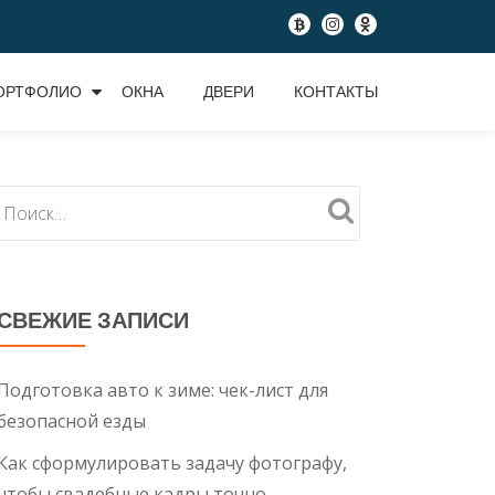
fa-
fa-
fa-
btc
instagram
odnoklassniki
ОРТФОЛИО
ОКНА
ДВЕРИ
КОНТАКТЫ
СВЕЖИЕ ЗАПИСИ
Подготовка авто к зиме: чек-лист для
безопасной езды
Как сформулировать задачу фотографу,
чтобы свадебные кадры точно