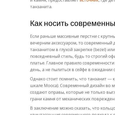
и камня, предоставляет
источник
, где д
танзанита.
Как носить современны
Если раньше массивные перстни с круп
вечерним аксессуаром, то современный д
танзанитом в глухой закрепке (bezel) и
повседневный стиль, будь то строгий о
платье. Главное правило современност
день, а не пылиться в сейфе в ожидании о
Однако стоит помнить, что танзанит — к
шкале Мооса). Современный дизайн во м
создают оправы, которые не только выг
грани камня от механических поврежден
В заключение можно сказать, что кольцо
квинтэссенция современного подхода к р