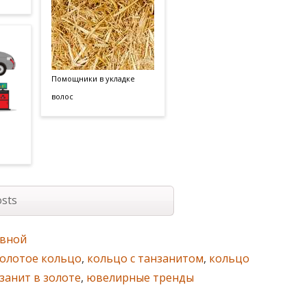
Помощники в укладке
волос
sts
авной
золотое кольцо
,
кольцо с танзанитом
,
кольцо
занит в золоте
,
ювелирные тренды