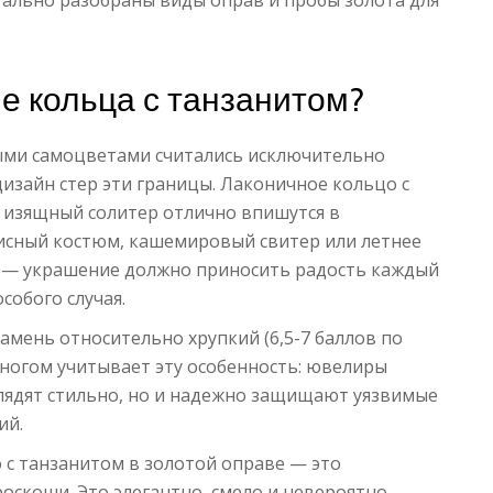
етально разобраны виды оправ и пробы золота для
е кольца с танзанитом?
ными самоцветами считались исключительно
изайн стер эти границы. Лаконичное кольцо с
ли изящный солитер отлично впишутся в
фисный костюм, кашемировый свитер или летнее
и — украшение должно приносить радость каждый
собого случая.
амень относительно хрупкий (6,5-7 баллов по
ногом учитывает эту особенность: ювелиры
лядят стильно, но и надежно защищают уязвимые
ий.
 с танзанитом в золотой оправе — это
оскоши. Это элегантно, смело и невероятно