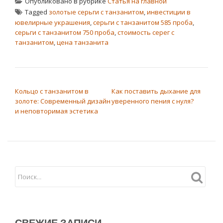
Опубликовано в рубрике
Статья на главной
Tagged
золотые серьги с танзанитом
,
инвестиции в
ювелирные украшения
,
серьги с танзанитом 585 проба
,
серьги с танзанитом 750 проба
,
стоимость серег с
танзанитом
,
цена танзанита
НАВИГАЦИЯ ПО ЗАПИСЯМ
Кольцо с танзанитом в
Как поставить дыхание для
золоте: Современный дизайн
уверенного пения с нуля?
и неповторимая эстетика
СВЕЖИЕ ЗАПИСИ