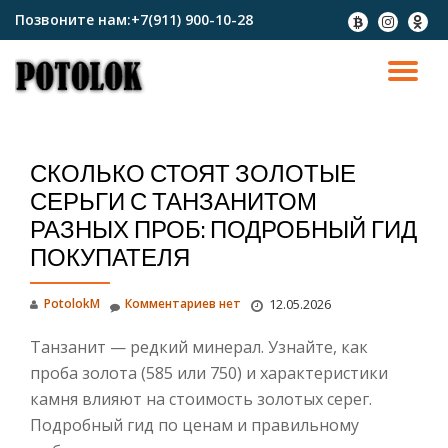
Позвоните нам:
+7(911) 900-10-28
fa-
fa-
fa-
btc
instagram
odnokl
Перейти
к
ПО
содержимому
СК
СКОЛЬКО СТОЯТ ЗОЛОТЫЕ
Н
СЕРЬГИ С ТАНЗАНИТОМ
РАЗНЫХ ПРОБ: ПОДРОБНЫЙ ГИД
ПОКУПАТЕЛЯ
PotolokM
Комментариев нет
12.05.2026
Танзанит — редкий минерал. Узнайте, как
проба золота (585 или 750) и характеристики
камня влияют на стоимость золотых серег.
Подробный гид по ценам и правильному